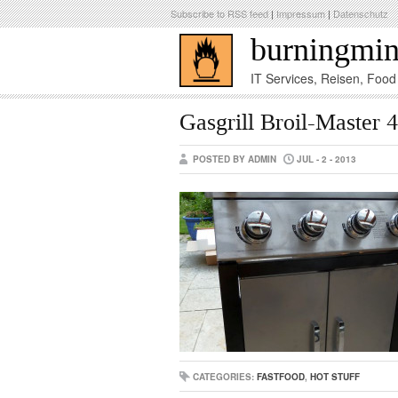
Subscribe to RSS feed
|
Impressum
|
Datenschutz
burningmi
IT Services, Reisen, Foo
Gasgrill Broil-Master
POSTED BY ADMIN
JUL - 2 - 2013
CATEGORIES:
FASTFOOD
,
HOT STUFF