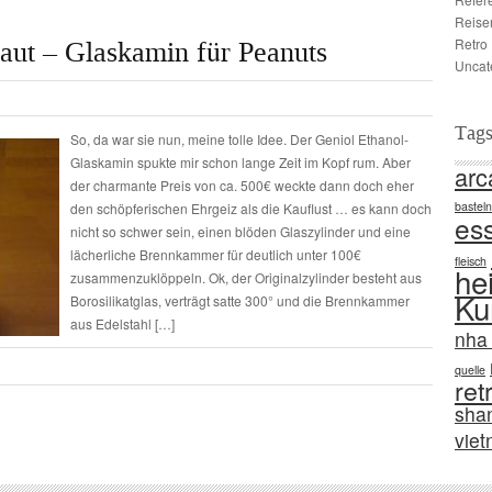
Reise
Retro
aut – Glaskamin für Peanuts
Uncat
Tag
So, da war sie nun, meine tolle Idee. Der Geniol Ethanol-
Glaskamin spukte mir schon lange Zeit im Kopf rum. Aber
arc
der charmante Preis von ca. 500€ weckte dann doch eher
basteln
den schöpferischen Ehrgeiz als die Kauflust … es kann doch
es
nicht so schwer sein, einen blöden Glaszylinder und eine
lächerliche Brennkammer für deutlich unter 100€
fleisch
he
zusammenzuklöppeln. Ok, der Originalzylinder besteht aus
Ku
Borosilikatglas, verträgt satte 300° und die Brennkammer
aus Edelstahl […]
nha 
quelle
ret
sha
vie