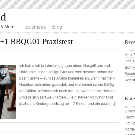
nd
Business
Blog
d & More
 4+1 BBQG01 Praxistest
Rece
Horx 
Otto’
Ich hab mich ja jahrelang gegen einen Gasgrill gewehrt.
Bohfly
Holzkohle ist der Heilige Gral und wen scheren schon die
Sasch
paar Furane – auf das Aroma kommt es an. Dann hat mein
Kohls
Nachbar sich einen geleistet, und war immer schon fleißig
am Grillen, während ich noch drauf gewartet habe, dass die
Briketts sich zart weiß färben … ein starker Motivator. Und
Kate
jetzt steht Kindergeburtstag an – 7 Kinder und ein paar […]
Diver
Fastf
Hot St
Nörge
Refer