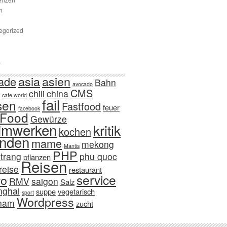
n
egorized
s
asia
asien
ade
Bahn
avocado
CMS
chili
china
cafe world
fail
sen
Fastfood
feuer
facebook
Food
Gewürze
imwerken
kritik
kochen
nden
mame
mekong
Mantis
PHP
trang
phu quoc
pflanzen
Reisen
reise
restaurant
service
ro
RMV
saigon
Salz
nghai
suppe
vegetarisch
sport
Wordpress
tnam
zucht