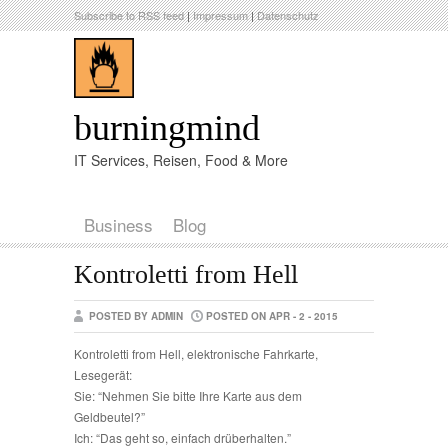
Subscribe to RSS feed
|
Impressum
|
Datenschutz
burningmind
IT Services, Reisen, Food & More
Business
Blog
Kontroletti from Hell
POSTED BY ADMIN
POSTED ON APR - 2 - 2015
Kontroletti from Hell, elektronische Fahrkarte,
Lesegerät:
Sie: “Nehmen Sie bitte Ihre Karte aus dem
Geldbeutel?”
Ich: “Das geht so, einfach drüberhalten.”