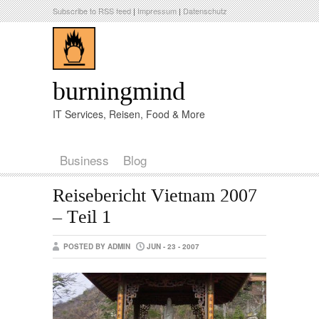
Subscribe to RSS feed
|
Impressum
|
Datenschutz
burningmind
IT Services, Reisen, Food & More
Business
Blog
Reisebericht Vietnam 2007
– Teil 1
POSTED BY ADMIN
JUN - 23 - 2007