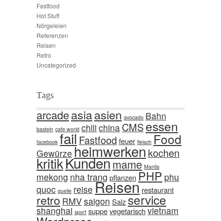
Fastfood
Hot Stuff
Nörgeleien
Referenzen
Reisen
Retro
Uncategorized
Tags
asia
asien
arcade
Bahn
avocado
essen
CMS
chili
china
basteln
cafe world
fail
Food
Fastfood
feuer
facebook
fleisch
heimwerken
kochen
Gewürze
Kunden
kritik
mame
Mantis
PHP
mekong
nha trang
phu
pflanzen
Reisen
quoc
reise
restaurant
quelle
service
retro
RMV
saigon
Salz
shanghai
vietnam
suppe
vegetarisch
sport