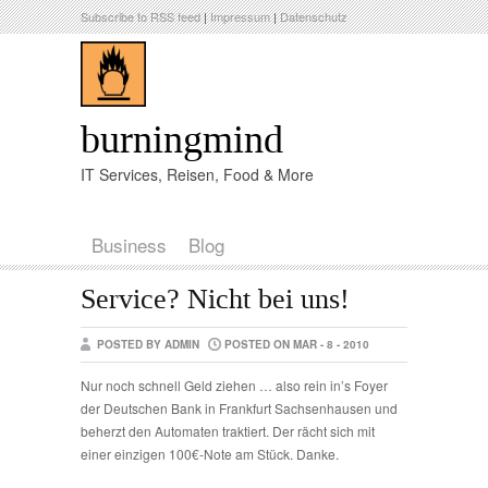
Subscribe to RSS feed
|
Impressum
|
Datenschutz
burningmind
IT Services, Reisen, Food & More
Business
Blog
Service? Nicht bei uns!
POSTED BY ADMIN
POSTED ON MAR - 8 - 2010
Nur noch schnell Geld ziehen … also rein in’s Foyer
der Deutschen Bank in Frankfurt Sachsenhausen und
beherzt den Automaten traktiert. Der rächt sich mit
einer einzigen 100€-Note am Stück. Danke.