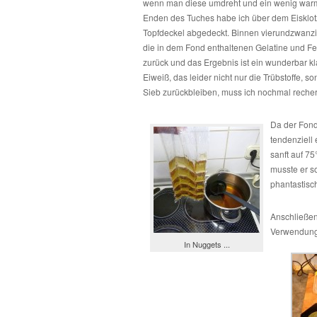
wenn man diese umdreht und ein wenig warme
Enden des Tuches habe ich über dem Eiskl
Topfdeckel abgedeckt. Binnen vierundzwanzig 
die in dem Fond enthaltenen Gelatine und Fet
zurück und das Ergebnis ist ein wunderbar k
Eiweiß, das leider nicht nur die Trübstoffe,
Sieb zurückbleiben, muss ich nochmal recherc
Da der Fond
tendenziell
sanft auf 7
musste er so
phantastisc
Anschließen
Verwendung 
In Nuggets ...