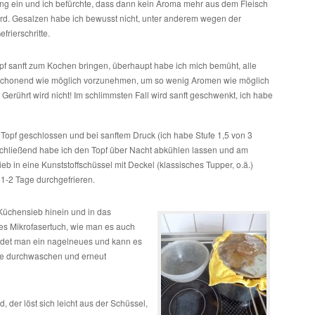
ung ein und ich befürchte, dass dann kein Aroma mehr aus dem Fleisch
rd. Gesalzen habe ich bewusst nicht, unter anderem wegen der
frierschritte.
opf sanft zum Kochen bringen, überhaupt habe ich mich bemüht, alle
 schonend wie möglich vorzunehmen, um so wenig Aromen wie möglich
. Gerührt wird nicht! Im schlimmsten Fall wird sanft geschwenkt, ich habe
opf geschlossen und bei sanftem Druck (ich habe Stufe 1,5 von 3
chließend habe ich den Topf über Nacht abkühlen lassen und am
 in eine Kunststoffschüssel mit Deckel (klassisches Tupper, o.ä.)
 1-2 Tage durchgefrieren.
Küchensieb hinein und in das
s Mikrofasertuch, wie man es auch
ndet man ein nagelneues und kann es
ne durchwaschen und erneut
, der löst sich leicht aus der Schüssel,