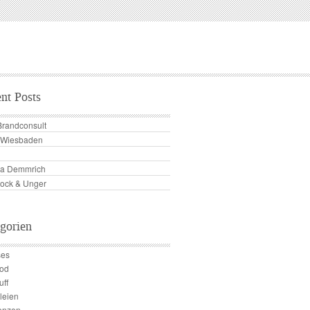
nt Posts
Brandconsult
s Wiesbaden
a Demmrich
tock & Unger
gorien
ses
ood
uff
leien
enzen