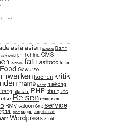
n
egorized
s
asia
asien
ade
Bahn
avocado
CMS
chili
china
cafe world
fail
sen
Fastfood
feuer
facebook
Food
Gewürze
imwerken
kritik
kochen
nden
mame
mekong
Mantis
PHP
trang
phu quoc
pflanzen
Reisen
reise
restaurant
service
ro
RMV
saigon
Salz
nghai
suppe
vegetarisch
sport
Wordpress
tnam
zucht