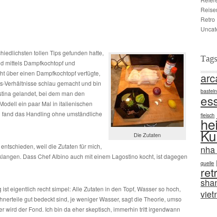
Reise
Retro
Uncat
iedlichsten tollen Tips gefunden hatte,
Tag
ond mittels Dampfkochtopf und
icht über einen Dampfkochtopf verfügte,
arc
gs-Verhältnisse schlau gemacht und bin
basteln
stina gelandet, bei dem man den
es
Modell ein paar Mal in italienischen
d fand das Handling ohne umständliche
fleisch
he
Ku
Die Zutaten
entschieden, weil die Zutaten für mich,
nha 
 klangen. Dass Chef Albino auch mit einem Lagostino kocht, ist dagegen
quelle
ret
sha
ist eigentlich recht simpel: Alle Zutaten in den Topf, Wasser so hoch,
vie
hnerteile gut bedeckt sind, je weniger Wasser, sagt die Theorie, umso
er wird der Fond. Ich bin da eher skeptisch, immerhin tritt irgendwann