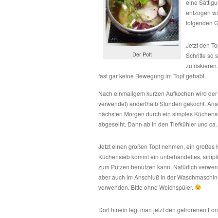
eine Sättig
entzogen wi
folgenden Ge
Jetzt den T
Der Pott
Schritte so
zu riskieren
fast gar keine Bewegung im Topf gehabt.
Nach einmaligem kurzen Aufkochen wird der T
verwendet) anderthalb Stunden gekocht. Ans
nächsten Morgen durch ein simples Küchensieb
abgeseiht. Dann ab in den Tiefkühler und ca.
Jetzt einen großen Topf nehmen, ein großes 
Küchensieb kommt ein unbehandeltes, simple
zum Putzen benutzen kann. Natürlich verwe
aber auch im Anschluß in der Waschmaschi
verwenden. Bitte ohne Weichspüler.
Dort hinein legt man jetzt den gefrorenen Fond