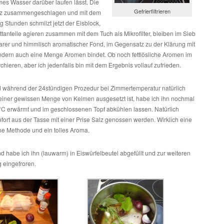
s Wasser darüber laufen lässt. Die
Gefrierfiltrieren
otz zusammengeschlagen und mit dem
Stunden schmilzt jetzt der Eisblock,
tanteile agieren zusammen mit dem Tuch als Mikrofilter, bleiben im Sieb
larer und himmlisch aromatischer Fond, im Gegensatz zu der Klärung mit
 sondern auch eine Menge Aromen bindet. Ob noch fettlösliche Aromen im
hieren, aber ich jedenfalls bin mit dem Ergebnis vollauf zufrieden.
 während der 24stündigen Prozedur bei Zimmertemperatur natürlich
 einer gewissen Menge von Keimen ausgesetzt ist, habe ich ihn nochmal
5°C erwärmt und im geschlossenen Topf abkühlen lassen. Natürlich
fort aus der Tasse mit einer Prise Salz genossen werden. Wirklich eine
he Methode und ein tolles Aroma.
d habe ich ihn (lauwarm) in Eiswürfelbeutel abgefüllt und zur weiteren
eingefroren.