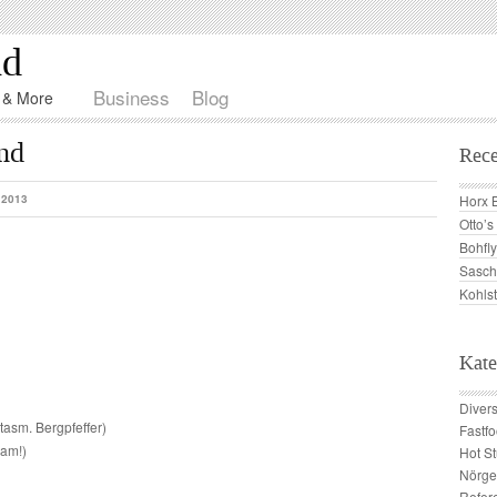
nd
Business
Blog
d & More
nd
Rece
 2013
Horx 
Otto’
Bohfly
Sasch
Kohls
Kate
Diver
tasm. Bergpfeffer)
Fastf
sam!)
Hot St
Nörge
Refer