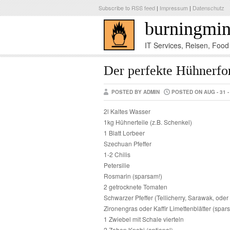
Subscribe to RSS feed
|
Impressum
|
Datenschutz
burningmi
IT Services, Reisen, Foo
Der perfekte Hühnerfo
POSTED BY ADMIN
POSTED ON AUG - 31 -
2l Kaltes Wasser
1kg Hühnerteile (z.B. Schenkel)
1 Blatt Lorbeer
Szechuan Pfeffer
1-2 Chilis
Petersilie
Rosmarin (sparsam!)
2 getrocknete Tomaten
Schwarzer Pfeffer (Tellicherry, Sarawak, oder 
Zironengras oder Kaffir Limettenblätter (spar
1 Zwiebel mit Schale vierteln
2 Zehen Knobi (optional)