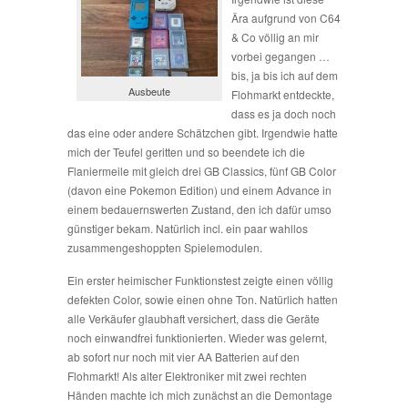
Ära aufgrund von C64
& Co völlig an mir
vorbei gegangen …
bis, ja bis ich auf dem
Ausbeute
Flohmarkt entdeckte,
dass es ja doch noch
das eine oder andere Schätzchen gibt. Irgendwie hatte
mich der Teufel geritten und so beendete ich die
Flaniermeile mit gleich drei GB Classics, fünf GB Color
(davon eine Pokemon Edition) und einem Advance in
einem bedauernswerten Zustand, den ich dafür umso
günstiger bekam. Natürlich incl. ein paar wahllos
zusammengeshoppten Spielemodulen.
Ein erster heimischer Funktionstest zeigte einen völlig
defekten Color, sowie einen ohne Ton. Natürlich hatten
alle Verkäufer glaubhaft versichert, dass die Geräte
noch einwandfrei funktionierten. Wieder was gelernt,
ab sofort nur noch mit vier AA Batterien auf den
Flohmarkt! Als alter Elektroniker mit zwei rechten
Händen machte ich mich zunächst an die Demontage