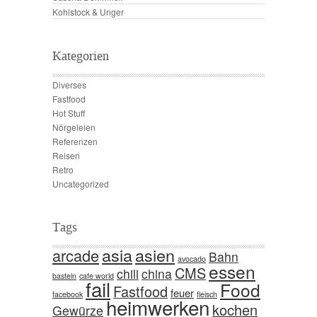
Kohlstock & Unger
Kategorien
Diverses
Fastfood
Hot Stuff
Nörgeleien
Referenzen
Reisen
Retro
Uncategorized
Tags
asia
asien
arcade
Bahn
avocado
essen
CMS
chili
china
basteln
cafe world
fail
Food
Fastfood
feuer
facebook
fleisch
heimwerken
kochen
Gewürze