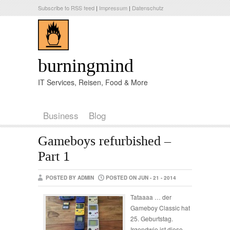
Subscribe to RSS feed
|
Impressum
|
Datenschutz
burningmind
IT Services, Reisen, Food & More
Business
Blog
Gameboys refurbished –
Part 1
POSTED BY ADMIN
POSTED ON JUN - 21 - 2014
Tataaaa … der
Gameboy Classic hat
25. Geburtstag.
Irgendwie ist diese